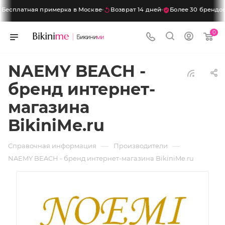
сплатная примерка в Москве
Возврат 14 дней
Более 30 брендов
0
NAEMY BEACH -
бренд интернет-
магазина
BikiniMe.ru
—
—
Справочная информация
Производители
NAEMY BEACH - бренд интернет-магазина BikiniMe.ru