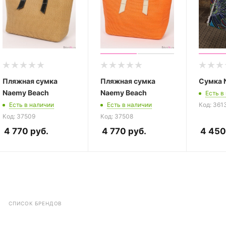
Пляжная сумка
Пляжная сумка
Сумка 
Naemy Beach
Naemy Beach
Есть в
Есть в наличии
Есть в наличии
Код: 361
Код: 37509
Код: 37508
4 770
руб.
4 770
руб.
4 450
СПИСОК БРЕНДОВ