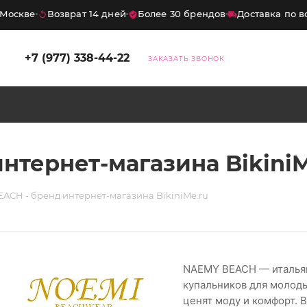
Москве
Возврат 14 дней
Более 30 брендов
Доставка по вс
+7 (977) 338-44-22
ЗАКАЗАТЬ ЗВОНОК
нтернет-магазина BikiniM
ACH - бренд интернет-магазина BikiniMe.ru
NAEMY BEACH — итальян
купальников для молод
ценят моду и комфорт.