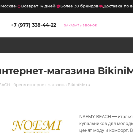
Москве
Возврат 14 дней
Более 30 брендов
Доставка по вс
+7 (977) 338-44-22
ЗАКАЗАТЬ ЗВОНОК
нтернет-магазина BikiniM
ACH - бренд интернет-магазина BikiniMe.ru
NAEMY BEACH — итальян
купальников для молод
ценят моду и комфорт.