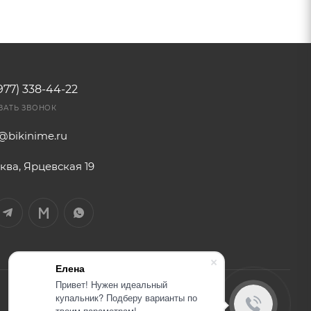
977) 338-44-22
ЗАТЬ ЗВОНОК
o@bikinime.ru
ква, Ярцевская 19
Елена
Привет! Нужен идеальный
купальник? Подберу варианты по
твоим параметрам!