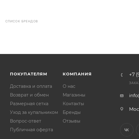
СПИСОК БРЕНДОВ
ПОКУПАТЕЛЯМ
КОМПАНИЯ
+7 (
ЗАКА
Доставка и оплата
О нас
Возврат и обмен
Магазины
inf
Размерная сетка
Контакты
Мос
Уход за купальником
Бренды
Вопрос-ответ
Отзывы
Публичная оферта