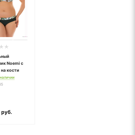
ьный
ик Noemi с
 на кости
 наличии
65
руб.