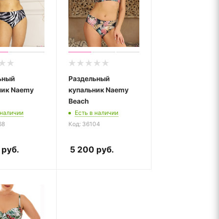
ьный
Раздельный
ник Naemy
купальник Naemy
Beach
 наличии
Есть в наличии
68
Код: 36104
руб.
5 200
руб.