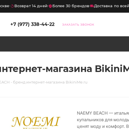
кве
Возврат 14 дней
Более 30 брендов
Доставка по всей 
+7 (977) 338-44-22
ЗАКАЗАТЬ ЗВОНОК
нтернет-магазина BikiniM
ACH - бренд интернет-магазина BikiniMe.ru
NAEMY BEACH — итальян
купальников для молод
ценят моду и комфорт.