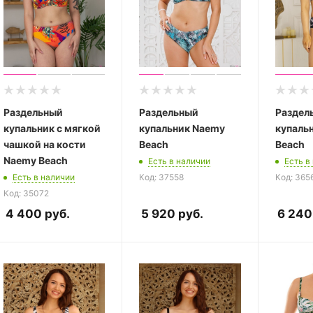
Раздельный
Раздельный
Раздел
купальник с мягкой
купальник Naemy
купаль
чашкой на кости
Beach
Beach
Naemy Beach
Есть в наличии
Есть в
Есть в наличии
Код: 37558
Код: 365
Код: 35072
4 400
руб.
5 920
руб.
6 240