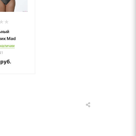
ьный
ник Mad
 наличии
41
руб.