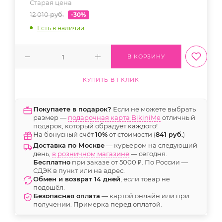
Старая цена
12 010
руб.
-30%
Есть в наличии
В КОРЗИНУ
КУПИТЬ В 1 КЛИК
Покупаете в подарок?
Если не можете выбрать
размер —
подарочная карта BikiniMe
отличный
подарок, который обрадует каждого!
На бонусный счёт
10%
от стоимости (
841 руб.
)
Доставка по Москве
— курьером на следующий
день,
в розничном магазине
— сегодня.
Бесплатно
при заказе от 5000 ₽. По России —
СДЭК в пункт или на адрес.
Обмен и возврат 14 дней
, если товар не
подошёл.
Безопасная оплата
— картой онлайн или при
получении. Примерка перед оплатой.