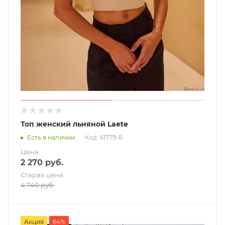
Топ женский льняной Laete
Есть в наличии
Код: 61779-8
Цена
2 270
руб.
Старая цена
4 740
руб.
Акция
64%