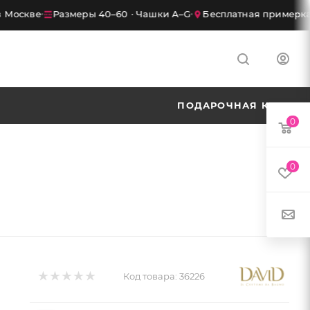
оскве
Размеры 40–60 · Чашки A–G
Бесплатная примерка в
ПОДАРОЧНАЯ КАРТА
0
0
Код товара:
36226