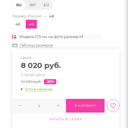
RU
INT
EU
Размер Россия
—
48
46
48
Модель 175 см, на фото размер M
Таблица размеров
Цена
8 020
руб.
Старая цена
10 030
руб.
-20%
Есть в наличии
В КОРЗИНУ
КУПИТЬ В 1 КЛИК