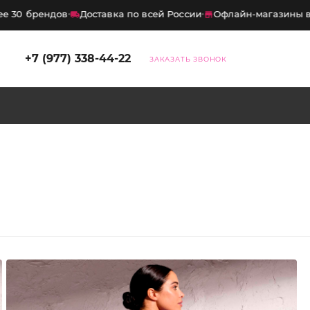
30 брендов
Доставка по всей России
Офлайн-магазины в М
×
+7 (977) 338-44-22
ЗАКАЗАТЬ ЗВОНОК
дка
10%
на первый заказ
итесь на нашего бота — и получите
код на скидку
10%
. Промокод
ует на весь ассортимент, кроме
ных товаров.
Хочу скидку