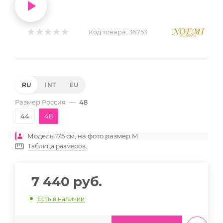
Код товара:
36753
RU
INT
EU
Размер Россия
—
48
44
48
Модель 175 см, на фото размер M
Таблица размеров
7 440
руб.
Есть в наличии