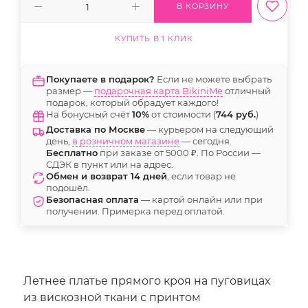
В КОРЗИНУ
КУПИТЬ В 1 КЛИК
Покупаете в подарок?
Если не можете выбрать
размер —
подарочная карта BikiniMe
отличный
подарок, который обрадует каждого!
На бонусный счёт
10%
от стоимости (
744 руб.
)
Доставка по Москве
— курьером на следующий
день,
в розничном магазине
— сегодня.
Бесплатно
при заказе от 5000 ₽. По России —
СДЭК в пункт или на адрес.
Обмен и возврат 14 дней
, если товар не
подошёл.
Безопасная оплата
— картой онлайн или при
получении. Примерка перед оплатой.
Летнее платье прямого кроя на пуговицах
из вискозной ткани с принтом