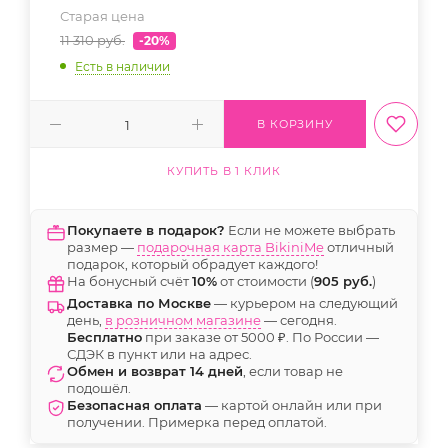
Старая цена
11 310
руб.
-20%
Есть в наличии
В КОРЗИНУ
КУПИТЬ В 1 КЛИК
Покупаете в подарок?
Если не можете выбрать
размер —
подарочная карта BikiniMe
отличный
подарок, который обрадует каждого!
На бонусный счёт
10%
от стоимости (
905 руб.
)
Доставка по Москве
— курьером на следующий
день,
в розничном магазине
— сегодня.
Бесплатно
при заказе от 5000 ₽. По России —
СДЭК в пункт или на адрес.
Обмен и возврат 14 дней
, если товар не
подошёл.
Безопасная оплата
— картой онлайн или при
получении. Примерка перед оплатой.