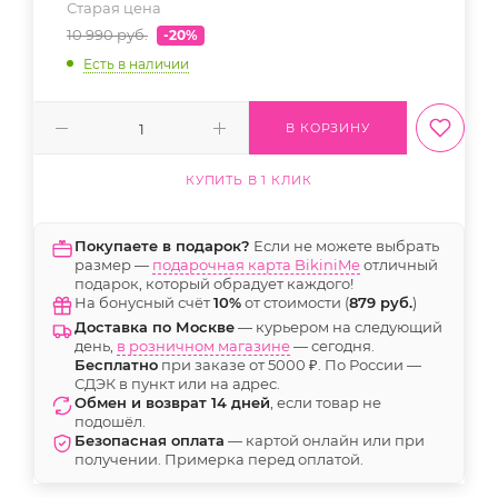
Старая цена
10 990
руб.
-20%
Есть в наличии
В КОРЗИНУ
КУПИТЬ В 1 КЛИК
Покупаете в подарок?
Если не можете выбрать
размер —
подарочная карта BikiniMe
отличный
подарок, который обрадует каждого!
На бонусный счёт
10%
от стоимости (
879 руб.
)
Доставка по Москве
— курьером на следующий
день,
в розничном магазине
— сегодня.
Бесплатно
при заказе от 5000 ₽. По России —
СДЭК в пункт или на адрес.
Обмен и возврат 14 дней
, если товар не
подошёл.
Безопасная оплата
— картой онлайн или при
получении. Примерка перед оплатой.