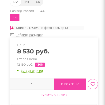
RU
INT
EU
Размер Россия
—
44
44
Модель 175 см, на фото размер M
Таблица размеров
Цена
8 530
руб.
Старая цена
12 190
руб.
-30%
Есть в наличии
В КОРЗИНУ
КУПИТЬ В 1 КЛИК