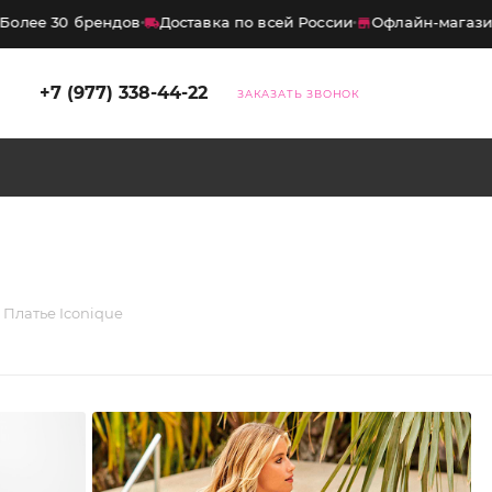
лее 30 брендов
Доставка по всей России
Офлайн-магазины
×
+7 (977) 338-44-22
ЗАКАЗАТЬ ЗВОНОК
дка
10%
на первый заказ
итесь на нашего бота — и получите
код на скидку
10%
. Промокод
ует на весь ассортимент, кроме
Платье Iconique
ных товаров.
Хочу скидку