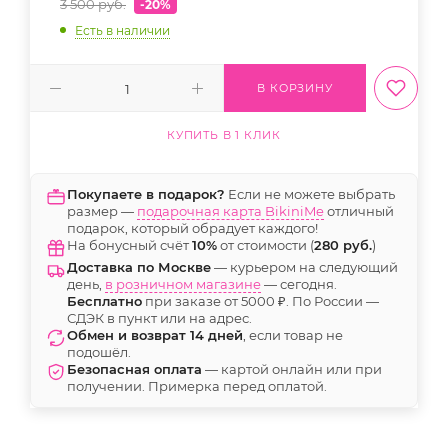
3 500
руб.
-20%
Есть в наличии
В КОРЗИНУ
КУПИТЬ В 1 КЛИК
Покупаете в подарок?
Если не можете выбрать
размер —
подарочная карта BikiniMe
отличный
подарок, который обрадует каждого!
На бонусный счёт
10%
от стоимости (
280 руб.
)
Доставка по Москве
— курьером на следующий
день,
в розничном магазине
— сегодня.
Бесплатно
при заказе от 5000 ₽. По России —
СДЭК в пункт или на адрес.
Обмен и возврат 14 дней
, если товар не
подошёл.
Безопасная оплата
— картой онлайн или при
получении. Примерка перед оплатой.