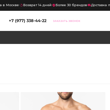
в Москве
Возврат 14 дней
Более 30 брендов
Доставка по
×
+7 (977) 338-44-22
ЗАКАЗАТЬ ЗВОНОК
дка
10%
на первый заказ
итесь на нашего бота — и получите
код на скидку
10%
. Промокод
ует на весь ассортимент, кроме
ных товаров.
Хочу скидку