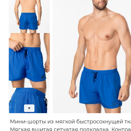
▼
Мини-шорты из мягкой быстросохнущей тка
Мягкая вшитая сетчатая подкладка. Контр