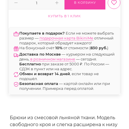
В КОРЗИНУ
КУПИТЬ В 1 КЛИК
Покупаете в подарок?
Если не можете выбрать
размер —
подарочная карта BikiniMe
отличный
подарок, который обрадует каждого!
На бонусный счёт
10%
от стоимости (
830 руб.
)
Доставка по Москве
— курьером на следующий
день,
в розничном магазине
— сегодня.
Бесплатно
при заказе от 5000 ₽. По России —
СДЭК в пункт или на адрес.
Обмен и возврат 14 дней
, если товар не
подошёл.
Безопасная оплата
— картой онлайн или при
получении. Примерка перед оплатой.
Брюки из смесовой льняной ткани. Модель
свободного кроя и слегка расширена к низу