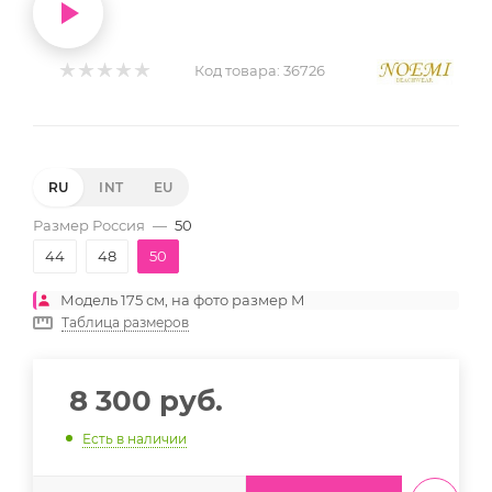
Код товара:
36726
RU
INT
EU
Размер Россия
—
50
44
48
50
Модель 175 см, на фото размер M
Таблица размеров
8 300
руб.
Есть в наличии