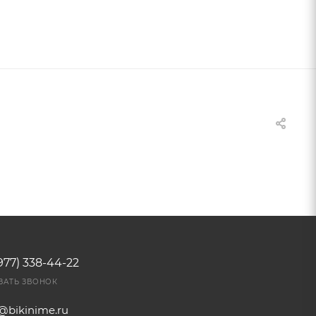
977) 338-44-22
ЗАТЬ ЗВОНОК
o@bikinime.ru