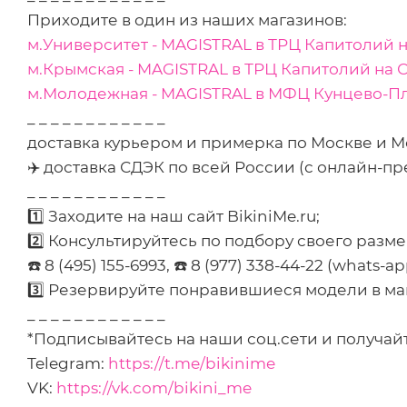
Приходите в один из наших магазинов:
м.Университет - MAGISTRAL в ТРЦ Капитолий 
м.Крымская - MAGISTRAL в ТРЦ Капитолий на 
м.Молодежная - MAGISTRAL в МФЦ Кунцево-П
_ _ _ _ _ _ _ _ _ _ _ _
доставка курьером и примерка по Москве и М
✈️ доставка СДЭК по всей России (с онлайн-пр
_ _ _ _ _ _ _ _ _ _ _ _
1️⃣ Заходите на наш сайт BikiniMe.ru;
2️⃣ Консультируйтесь по подбору своего размер
☎️ 8 (495) 155-6993, ☎️ 8 (977) 338-44-22 (whats-a
3️⃣ Резервируйте понравившиеся модели в ма
_ _ _ _ _ _ _ _ _ _ _ _
*Подписывайтесь на наши соц.сети и получайт
Telegram:
https://t.me/bikinime
VK:
https://vk.com/bikini_me