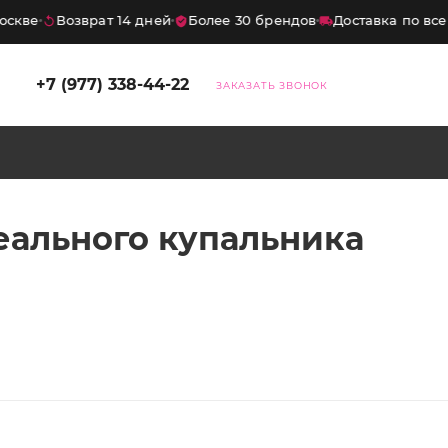
кве
Возврат 14 дней
Более 30 брендов
Доставка по всей
+7 (977) 338-44-22
ЗАКАЗАТЬ ЗВОНОК
еального купальника