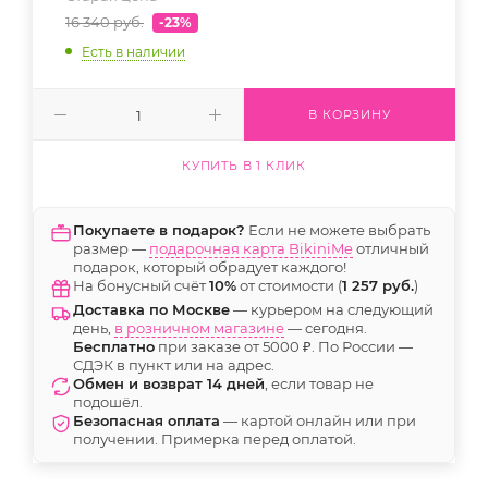
16 340
руб.
-23%
Есть в наличии
В КОРЗИНУ
КУПИТЬ В 1 КЛИК
Покупаете в подарок?
Если не можете выбрать
размер —
подарочная карта BikiniMe
отличный
подарок, который обрадует каждого!
На бонусный счёт
10%
от стоимости (
1 257 руб.
)
Доставка по Москве
— курьером на следующий
день,
в розничном магазине
— сегодня.
Бесплатно
при заказе от 5000 ₽. По России —
СДЭК в пункт или на адрес.
Обмен и возврат 14 дней
, если товар не
подошёл.
Безопасная оплата
— картой онлайн или при
получении. Примерка перед оплатой.