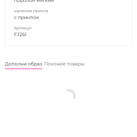
поролон мягкий
наличие принта
с принтом
Артикул
FJ26I
Дополни образ
Похожие товары