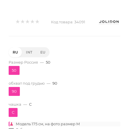
Код товара:
34091
RU
INT
EU
Размер Россия
—
50
50
обхват под грудью
—
90
90
чашка
—
C
C
Модель 175 см, на фото размер M