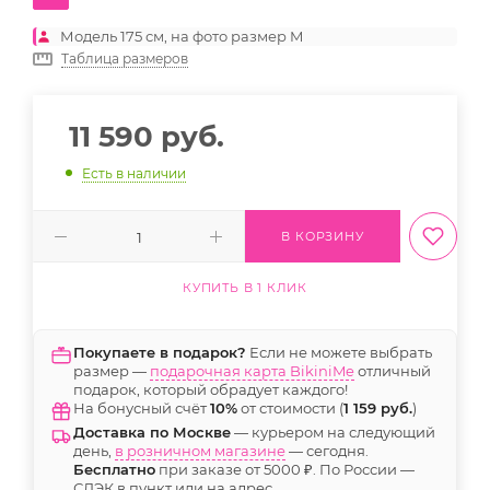
Модель 175 см, на фото размер M
Таблица размеров
11 590
руб.
Есть в наличии
В КОРЗИНУ
КУПИТЬ В 1 КЛИК
Покупаете в подарок?
Если не можете выбрать
размер —
подарочная карта BikiniMe
отличный
подарок, который обрадует каждого!
На бонусный счёт
10%
от стоимости (
1 159 руб.
)
Доставка по Москве
— курьером на следующий
день,
в розничном магазине
— сегодня.
Бесплатно
при заказе от 5000 ₽. По России —
СДЭК в пункт или на адрес.