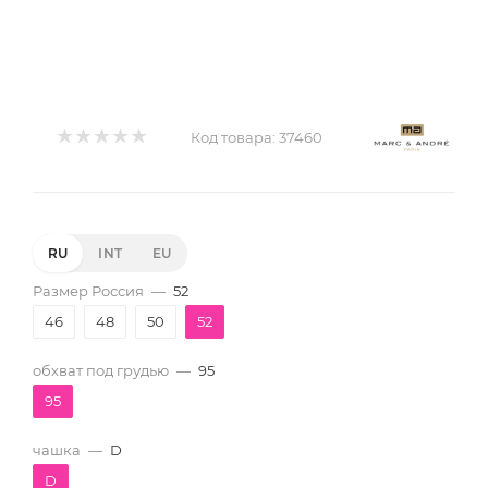
Код товара:
37460
RU
INT
EU
Размер Россия
—
52
46
48
50
52
обхват под грудью
—
95
95
чашка
—
D
D