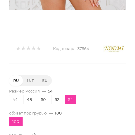
Код товара:
37564
RU
INT
EU
Размер Россия
—
54
44
48
50
52
54
обхват под грудью
—
100
100