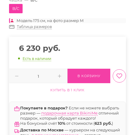
чашка
—
B/C
B/C
Модель 175 см, на фото размер M
Таблица размеров
6 230
руб.
Есть в наличии
В КОРЗИНУ
КУПИТЬ В 1 КЛИК
Покупаете в подарок?
Если не можете выбрать
размер —
подарочная карта BikiniMe
отличный
подарок, который обрадует каждого!
На бонусный счёт
10%
от стоимости (
623 руб.
)
Доставка по Москве
— курьером на следующий
день,
в розничном магазине
— сегодня.