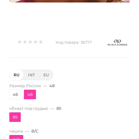
Код товара:
36717
RU
INT
EU
Размер Россия
—
48
46
48
обхват под грудью
—
85
85
чашка
—
B/C