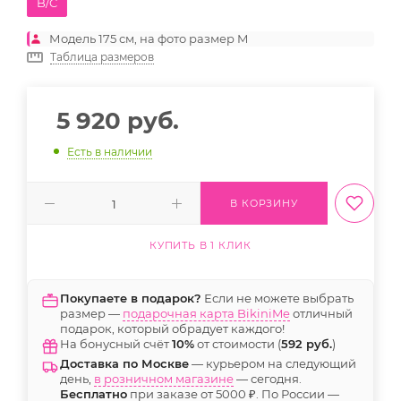
B/C
Модель 175 см, на фото размер M
Таблица размеров
5 920
руб.
Есть в наличии
В КОРЗИНУ
КУПИТЬ В 1 КЛИК
Покупаете в подарок?
Если не можете выбрать
размер —
подарочная карта BikiniMe
отличный
подарок, который обрадует каждого!
На бонусный счёт
10%
от стоимости (
592 руб.
)
Доставка по Москве
— курьером на следующий
день,
в розничном магазине
— сегодня.
Бесплатно
при заказе от 5000 ₽. По России —