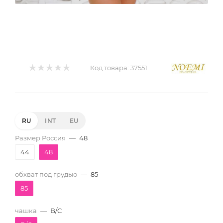
Код товара:
37551
RU
INT
EU
Размер Россия
—
48
44
48
обхват под грудью
—
85
85
чашка
—
B/C