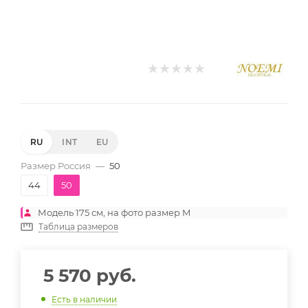
RU
INT
EU
Размер Россия
—
50
44
50
Модель 175 см, на фото размер M
Таблица размеров
5 570
руб.
Есть в наличии