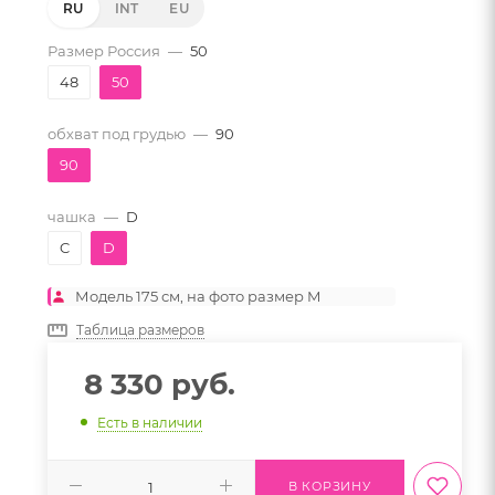
RU
INT
EU
Размер Россия
—
50
48
50
обхват под грудью
—
90
90
чашка
—
D
C
D
Модель 175 см, на фото размер M
Таблица размеров
8 330
руб.
Есть в наличии
В КОРЗИНУ