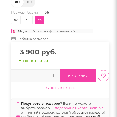
RU
EU
Размер Россия
—
56
52
54
56
Модель 175 см, на фото размер M
Таблица размеров
3 900
руб.
Есть в наличии
В КОРЗИНУ
КУПИТЬ В 1 КЛИК
Покупаете в подарок?
Если не можете
выбрать размер —
подарочная карта BikiniMe
отличный подарок, который обрадует каждого!
На бонусный счёт
10%
от стоимости (
390 руб.
)