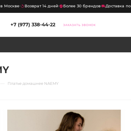
Москве
Возврат 14 дней
Более 30 брендов
Доставка по в
×
+7 (977) 338-44-22
ЗАКАЗАТЬ ЗВОНОК
дка
10%
на первый заказ
итесь на нашего бота — и получите
MY
код на скидку
10%
. Промокод
ует на весь ассортимент, кроме
—
Платье домашнее NAEMY
ных товаров.
Хочу скидку