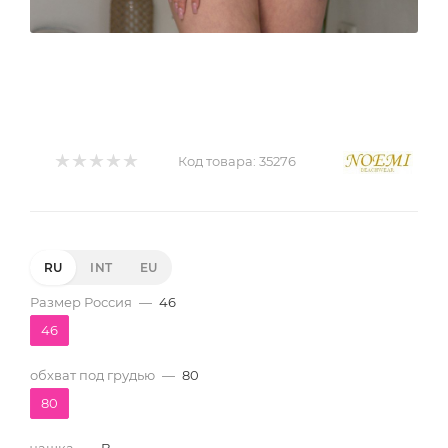
Код товара:
35276
RU
INT
EU
Размер Россия
—
46
46
обхват под грудью
—
80
80