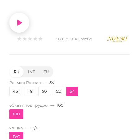
Код товара:
36585
RU
INT
EU
Размер Россия
—
54
46
48
50
52
54
обхват под грудью
—
100
100
чашка
—
B/C
B/C