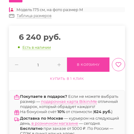
Модель 175 см, на фото размер M
Таблица размеров
6 240
руб.
Есть в наличии
В КОРЗИНУ
КУПИТЬ В 1 КЛИК
Покупаете в подарок?
Если не можете выбрать
размер —
подарочная карта BikiniMe
отличный
подарок, который обрадует каждого!
На бонусный счёт
10%
от стоимости (
624 руб.
)
Доставка по Москве
— курьером на следующий
день,
в розничном магазине
— сегодня.
Бесплатно
при заказе от 5000 ₽. По России —
СДЭК в пункт или на адрес.