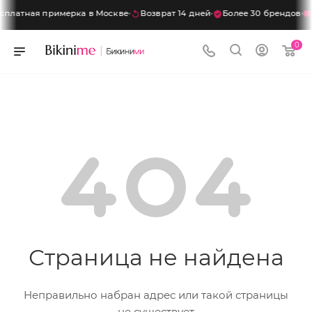
сплатная примерка в Москве
Возврат 14 дней
Более 30 брендов
×
0
Скидка
10%
на первый заказ
Подпишитесь на нашего бота — и получите
промокод на скидку
10%
. Промокод
действует на весь ассортимент, кроме
уценённых товаров.
Хочу скидку
Страница не найдена
Неправильно набран адрес или такой страницы
не существует