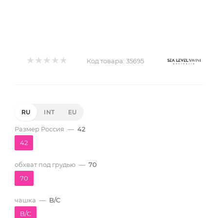
Код товара:
35695
RU
INT
EU
Размер Россия
—
42
42
обхват под грудью
—
70
70
чашка
—
B/C
B/C