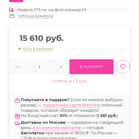
Модель 175 см, на фото размер M
Таблица размеров
15 610
руб.
Есть в наличии
В КОРЗИНУ
КУПИТЬ В 1 КЛИК
Покупаете в подарок?
Если не можете выбрать
размер —
подарочная карта BikiniMe
отличный
подарок, который обрадует каждого!
На бонусный счёт
10%
от стоимости (
1 561 руб.
)
Доставка по Москве
— курьером на следующий
день,
в розничном магазине
— сегодня.
Бесплатно
при заказе от 5000 ₽. По России —
СДЭК в пункт или на адрес.