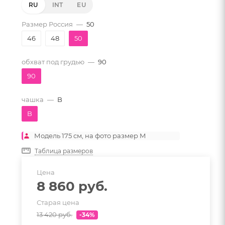
RU
INT
EU
Размер Россия
—
50
46
48
50
обхват под грудью
—
90
90
чашка
—
B
B
Модель 175 см, на фото размер M
Таблица размеров
Цена
8 860
руб.
Старая цена
13 420
руб.
-34%