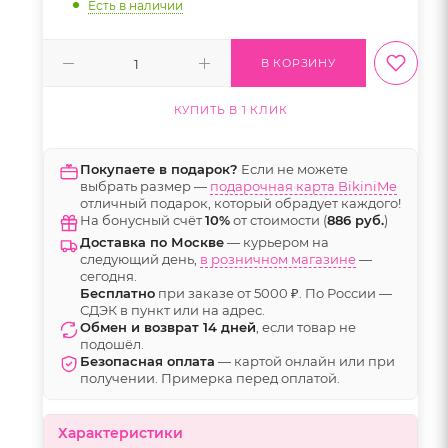
Есть в наличии
В КОРЗИНУ
КУПИТЬ В 1 КЛИК
Покупаете в подарок?
Если не можете
выбрать размер —
подарочная карта BikiniMe
отличный подарок, который обрадует каждого!
На бонусный счёт
10%
от стоимости (
886 руб.
)
Доставка по Москве
— курьером на
следующий день,
в розничном магазине
—
сегодня.
Бесплатно
при заказе от 5000 ₽. По России —
СДЭК в пункт или на адрес.
Обмен и возврат 14 дней
, если товар не
подошёл.
Безопасная оплата
— картой онлайн или при
получении. Примерка перед оплатой.
Характеристики