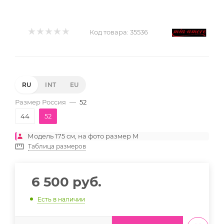
Код товара:
35536
RU
INT
EU
Размер Россия
—
52
44
52
Модель 175 см, на фото размер M
Таблица размеров
6 500
руб.
Есть в наличии