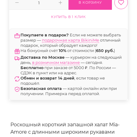
В КОРЗИНУ
КУПИТЬ В 1 КЛИК
Покупаете в подарок?
Если не можете выбрать
размер —
подарочная карта BikiniMe
отличный
подарок, который обрадует каждого!
На бонусный счёт
10%
от стоимости (
650 руб.
)
Доставка по Москве
— курьером на следующий
день,
в розничном магазине
— сегодня.
Бесплатно
при заказе от 5000 ₽. По России —
СДЭК в пункт или на адрес.
Обмен и возврат 14 дней
, если товар не
подошёл.
Безопасная оплата
— картой онлайн или при
получении. Примерка перед оплатой.
Роскошный короткий запашной халат Mia-
Amore с длинными широкими рукавами