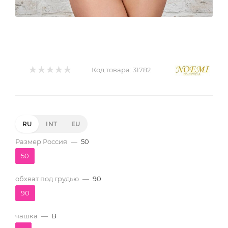
Код товара:
31782
RU
INT
EU
Размер Россия
—
50
50
обхват под грудью
—
90
90
чашка
—
B