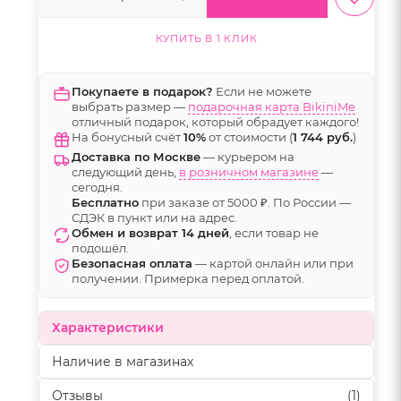
КУПИТЬ В 1 КЛИК
Покупаете в подарок?
Если не можете
выбрать размер —
подарочная карта BikiniMe
отличный подарок, который обрадует каждого!
На бонусный счёт
10%
от стоимости (
1 744 руб.
)
Доставка по Москве
— курьером на
следующий день,
в розничном магазине
—
сегодня.
Бесплатно
при заказе от 5000 ₽. По России —
СДЭК в пункт или на адрес.
Обмен и возврат 14 дней
, если товар не
подошёл.
Безопасная оплата
— картой онлайн или при
получении. Примерка перед оплатой.
Характеристики
Наличие в магазинах
Отзывы
(1)