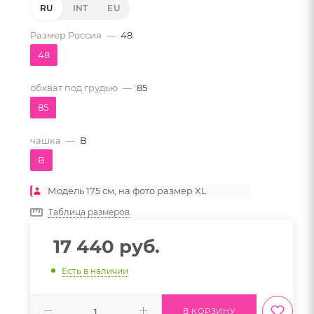
RU
INT
EU
Размер Россия
—
48
48
обхват под грудью
—
85
85
чашка
—
B
B
Модель 175 см, на фото размер XL
Таблица размеров
17 440
руб.
Есть в наличии
В КОРЗИНУ