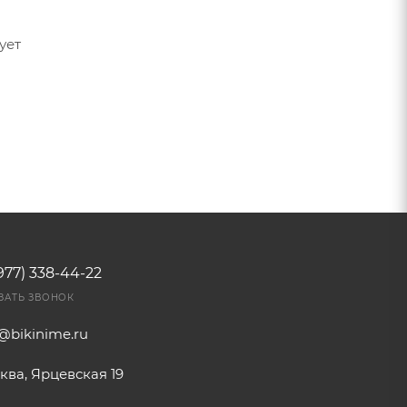
ует
977) 338-44-22
ЗАТЬ ЗВОНОК
o@bikinime.ru
ква, Ярцевская 19