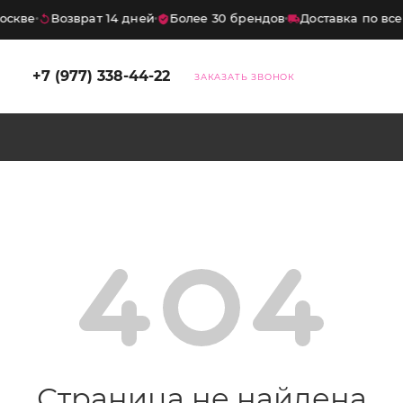
оскве
Возврат 14 дней
Более 30 брендов
Доставка по все
×
+7 (977) 338-44-22
ЗАКАЗАТЬ ЗВОНОК
дка
10%
на первый заказ
итесь на нашего бота — и получите
код на скидку
10%
. Промокод
ует на весь ассортимент, кроме
ных товаров.
Хочу скидку
Страница не найдена