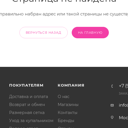
правильно набран адрес или такой страницы не существ
ВЕРНУТЬСЯ НАЗАД
НА ГЛАВНУЮ
ПОКУПАТЕЛЯМ
КОМПАНИЯ
+7 (
ЗАКА
Доставка и оплата
О нас
Возврат и обмен
Магазины
inf
Размерная сетка
Контакты
Мос
Уход за купальником
Бренды