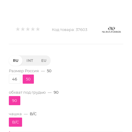
Код товара:
37603
RU
INT
EU
Размер Россия
—
50
46
50
обхват под грудью
—
90
90
чашка
—
B/C
B/C