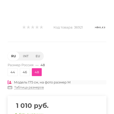
Код товара:
36921
RU
INT
EU
Размер Россия
—
48
44
46
48
Модель 175 см, на фото размер M
Таблица размеров
1 010
руб.