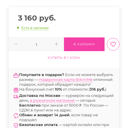
3 160
руб.
Есть в наличии
В КОРЗИНУ
КУПИТЬ В 1 КЛИК
Покупаете в подарок?
Если не можете выбрать
размер —
подарочная карта BikiniMe
отличный
подарок, который обрадует каждого!
На бонусный счёт
10%
от стоимости (
316 руб.
)
Доставка по Москве
— курьером на следующий
день,
в розничном магазине
— сегодня.
Бесплатно
при заказе от 5000 ₽. По России —
СДЭК в пункт или на адрес.
Обмен и возврат 14 дней
, если товар не
подошёл.
Безопасная оплата
— картой онлайн или при