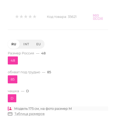
Код товара:
35621
RU
INT
EU
Размер Россия
—
48
48
обхват под грудью
—
85
85
чашка
—
D
D
Модель 175 см, на фото размер M
Таблица размеров